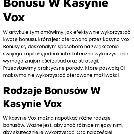
Bonusu W Kasynie
Vox
W artykule tym omówimy, jak efektywnie wykorzystać
kwotę bonusu, która jest oferowana przez kasyno Vox.
Bonusy są doskonałym sposobem na zwiększenie
swojego kapitału, jednak ich skuteczne wykorzystanie
wymaga znajomości zasad oraz strategii.
Przedstawimy praktyczne porady, które pozwolą Ci
maksymalnie wykorzystać oferowane możliwości.
Rodzaje Bonusów W
Kasynie Vox
W kasynie Vox można napotkać różne rodzaje
bonusów. Ważne jest, aby znać różnice między nimi,
aby skutecznie je wykorzystać. Oto najczęściej