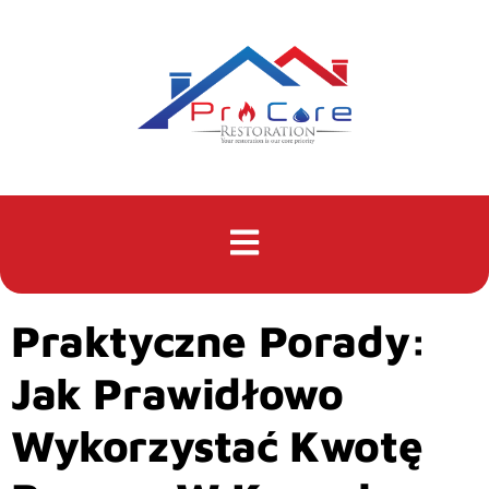
Praktyczne Porady:
Jak Prawidłowo
Wykorzystać Kwotę