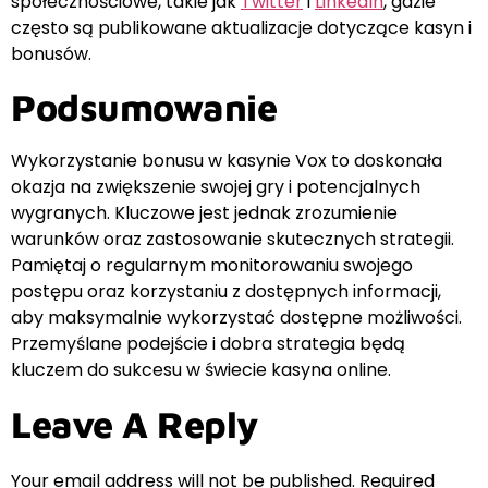
społecznościowe, takie jak
Twitter
i
LinkedIn
, gdzie
często są publikowane aktualizacje dotyczące kasyn i
bonusów.
Podsumowanie
Wykorzystanie bonusu w kasynie Vox to doskonała
okazja na zwiększenie swojej gry i potencjalnych
wygranych. Kluczowe jest jednak zrozumienie
warunków oraz zastosowanie skutecznych strategii.
Pamiętaj o regularnym monitorowaniu swojego
postępu oraz korzystaniu z dostępnych informacji,
aby maksymalnie wykorzystać dostępne możliwości.
Przemyślane podejście i dobra strategia będą
kluczem do sukcesu w świecie kasyna online.
Leave A Reply
Your email address will not be published.
Required