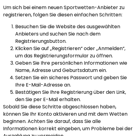
Um sich bei einem neuen Sportwetten-Anbieter zu
registrieren, folgen Sie diesen einfachen Schritten:
Besuchen Sie die Website des ausgewählten
Anbieters und suchen Sie nach dem
Registrierungsbutton.
Klicken Sie auf „Registrieren“ oder „Anmelden“,
um das Registrierungsformular zu öffnen.
Geben Sie Ihre persönlichen Informationen wie
Name, Adresse und Geburtsdatum ein.
Setzen Sie ein sicheres Passwort und geben Sie
Ihre E-Mail-Adresse an.
Bestätigen Sie Ihre Registrierung über den Link,
den Sie per E-Mail erhalten.
Sobald Sie diese Schritte abgeschlossen haben,
können Sie Ihr Konto aktivieren und mit dem Wetten
beginnen. Achten Sie darauf, dass Sie alle
Informationen korrekt eingeben, um Probleme bei der
Auszahlung zu vermeiden.