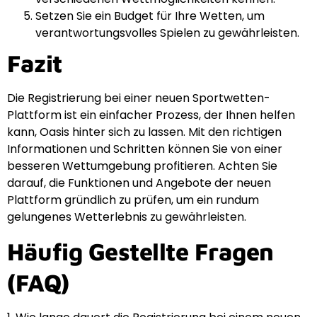
Setzen Sie ein Budget für Ihre Wetten, um
verantwortungsvolles Spielen zu gewährleisten.
Fazit
Die Registrierung bei einer neuen Sportwetten-
Plattform ist ein einfacher Prozess, der Ihnen helfen
kann, Oasis hinter sich zu lassen. Mit den richtigen
Informationen und Schritten können Sie von einer
besseren Wettumgebung profitieren. Achten Sie
darauf, die Funktionen und Angebote der neuen
Plattform gründlich zu prüfen, um ein rundum
gelungenes Wetterlebnis zu gewährleisten.
Häufig Gestellte Fragen
(FAQ)