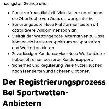
häufigsten Gründe sind:
Benutzerfreundlichkeit: Viele Nutzer empfinden
die Oberfläche von Oasis als wenig intuitiv.
Bonusangebote: Neue Plattformen bieten oft
attraktivere Willkommensboni an.
Vielfalt der Wettangebote: Alternativen zu Oasis
können ein breiteres Spektrum an Sportarten
und Wettarten bieten.
Zuverlässiger Kundenservice: Neue Wettanbieter
haben oft einen besseren Kundensupport.
Sicherheit und Regulierung: Viele Nutzer suchen
nach lizenzierten und sicheren Optionen.
Der Registrierungsprozess
Bei Sportwetten-
Anbietern