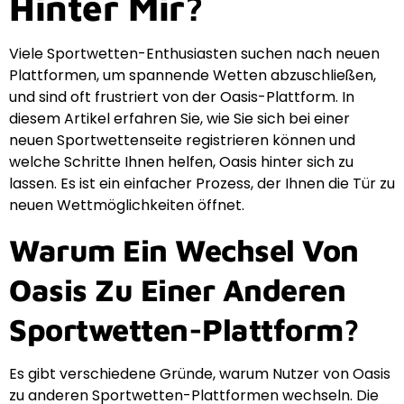
Hinter Mir?
Viele Sportwetten-Enthusiasten suchen nach neuen
Plattformen, um spannende Wetten abzuschließen,
und sind oft frustriert von der Oasis-Plattform. In
diesem Artikel erfahren Sie, wie Sie sich bei einer
neuen Sportwettenseite registrieren können und
welche Schritte Ihnen helfen, Oasis hinter sich zu
lassen. Es ist ein einfacher Prozess, der Ihnen die Tür zu
neuen Wettmöglichkeiten öffnet.
Warum Ein Wechsel Von
Oasis Zu Einer Anderen
Sportwetten-Plattform?
Es gibt verschiedene Gründe, warum Nutzer von Oasis
zu anderen Sportwetten-Plattformen wechseln. Die