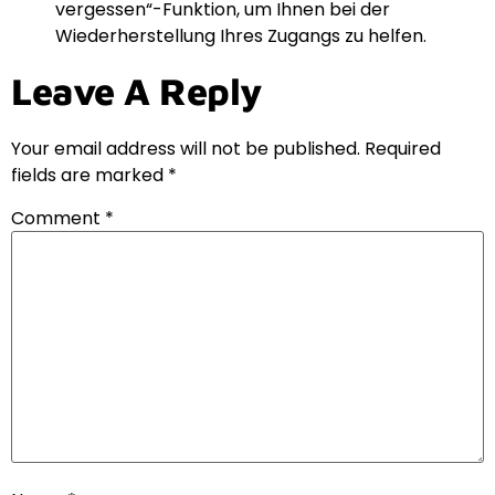
vergessen“-Funktion, um Ihnen bei der
Wiederherstellung Ihres Zugangs zu helfen.
Leave A Reply
Your email address will not be published.
Required
fields are marked
*
Comment
*