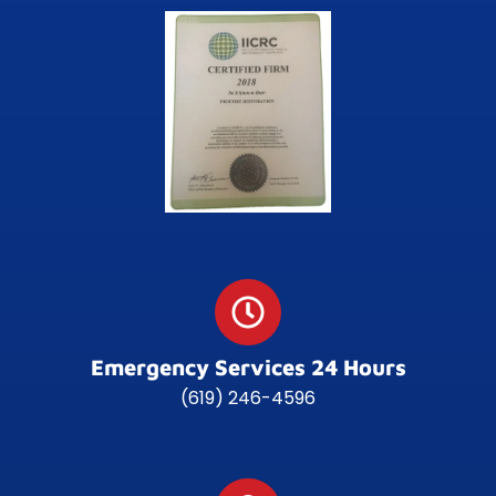
Emergency Services 24 Hours
(619) 246-4596