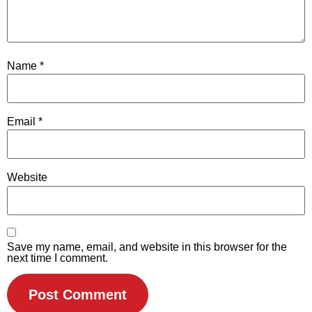
Name
*
Email
*
Website
Save my name, email, and website in this browser for the
next time I comment.