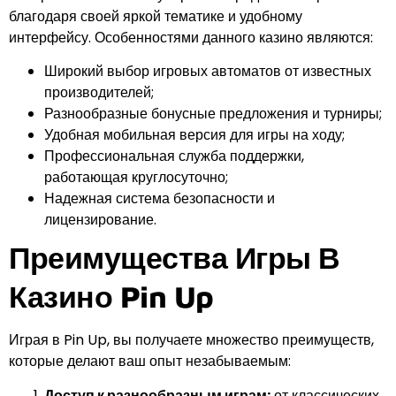
благодаря своей яркой тематике и удобному
интерфейсу. Особенностями данного казино являются:
Широкий выбор игровых автоматов от известных
производителей;
Разнообразные бонусные предложения и турниры;
Удобная мобильная версия для игры на ходу;
Профессиональная служба поддержки,
работающая круглосуточно;
Надежная система безопасности и
лицензирование.
Преимущества Игры В
Казино Pin Up
Играя в Pin Up, вы получаете множество преимуществ,
которые делают ваш опыт незабываемым:
Доступ к разнообразным играм:
от классических