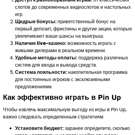
слотов до современных видеослотов и настольных
игр.
Щедрые бонусы:
приветственный бонус на
первый депозит, фриспины и другие акции, которые
увеличивают ваши шансы на выигрыш.
Наличие live-казино:
возможность играть с
живыми дилерами в реальном времени.
Удобные методы оплаты:
поддержка различных
систем для ввода и вывода средств.
Система лояльности:
накопительная программа
для постоянных игроков с эксклюзивными
предложениями.
Как эффективно играть в Pin Up
Чтобы извлечь максимальную выгоду из игры в Pin Up,
важно следовать определенным стратегиям:
Установите бюджет:
заранее определите, сколько