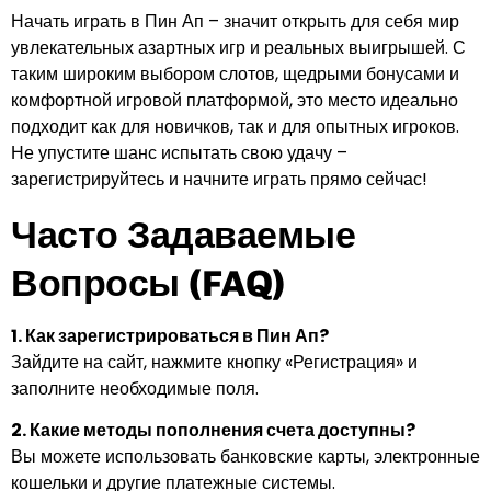
Начать играть в Пин Ап – значит открыть для себя мир
увлекательных азартных игр и реальных выигрышей. С
таким широким выбором слотов, щедрыми бонусами и
комфортной игровой платформой, это место идеально
подходит как для новичков, так и для опытных игроков.
Не упустите шанс испытать свою удачу –
зарегистрируйтесь и начните играть прямо сейчас!
Часто Задаваемые
Вопросы (FAQ)
1. Как зарегистрироваться в Пин Ап?
Зайдите на сайт, нажмите кнопку «Регистрация» и
заполните необходимые поля.
2. Какие методы пополнения счета доступны?
Вы можете использовать банковские карты, электронные
кошельки и другие платежные системы.