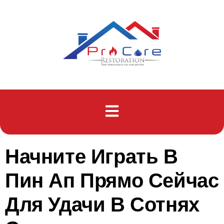
Начните Играть В
Пин Ап Прямо Сейчас
Для Удачи В Сотнях