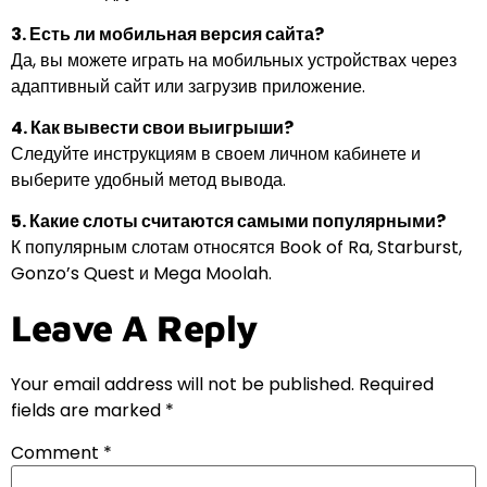
3. Есть ли мобильная версия сайта?
Да, вы можете играть на мобильных устройствах через
адаптивный сайт или загрузив приложение.
4. Как вывести свои выигрыши?
Следуйте инструкциям в своем личном кабинете и
выберите удобный метод вывода.
5. Какие слоты считаются самыми популярными?
К популярным слотам относятся Book of Ra, Starburst,
Gonzo’s Quest и Mega Moolah.
Leave A Reply
Your email address will not be published.
Required
fields are marked
*
Comment
*