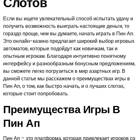
Слотов
Если вы ищете увлекательный способ испытать удачу и
получить возможность выиграть настоящие деньги, то
гораздо проще, чем вы думаете, начать играть в Пин Ап.
Это онлайн-казино предлагает широкий выбор игровых
автоматов, которые подойдут как новичкам, так и
опытным игрокам. Благодаря интуитивно понятному
интерфейсу и разнообразным бонусным предложениям,
вы сможете легко погрузиться в мир азартных игр. В
данной статье мы расскажем о преимуществах игры в
Пин Ап, о том, как быстро начать, и о лучших слотах,
которые стоит попробовать.
Преимущества Игры В
Пин Ап
Пин Ап – это платформа, которая привлекает игроков со