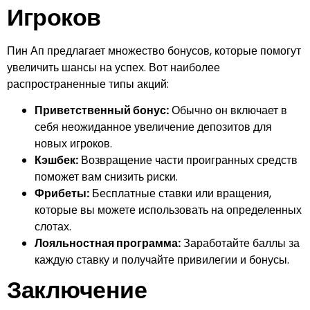
Игроков
Пин Ап предлагает множество бонусов, которые помогут
увеличить шансы на успех. Вот наиболее
распространенные типы акций:
Приветственный бонус:
Обычно он включает в
себя неожиданное увеличение депозитов для
новых игроков.
Кэшбек:
Возвращение части проигранных средств
поможет вам снизить риски.
Фрибеты:
Бесплатные ставки или вращения,
которые вы можете использовать на определенных
слотах.
Лояльностная программа:
Заработайте баллы за
каждую ставку и получайте привилегии и бонусы.
Заключение