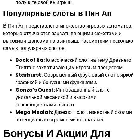
получите свой выигрыш.
Популярные слоты в Пин Ап
В Пин Ап представлено множество игровых автоматов,
которые отличаются захватывающими сюжетами и
высокими шансами на выигрыш. Рассмотрим несколько
самых популярных слотов:
Book of Ra:
Классический слот на тему Древнего
Египта с захватывающим игровым процессом.
Starburst:
Современный фруктовый слот с яркой
графикой и бонусными функциями.
Gonzo’s Quest:
Инновационный слот с
уникальной механикой и высокими
коэффициентами выплат.
Mega Moolah:
Джекпот-слот, известный своими
потенциально огромными выплатами.
Бонусы И Акции Для