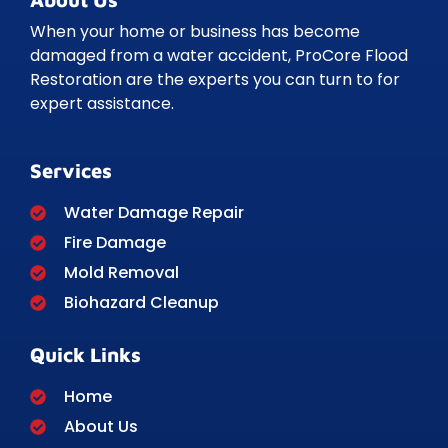
When your home or business has become
damaged from a water accident, ProCore Flood
Restoration are the experts you can turn to for
expert assistance.
Services
Water Damage Repair
Fire Damage
Mold Removal
Biohazard Cleanup
Quick Links
Home
About Us