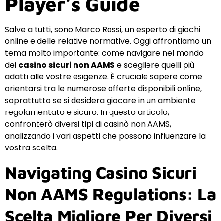
Player’s Guide
Salve a tutti, sono Marco Rossi, un esperto di giochi
online e delle relative normative. Oggi affrontiamo un
tema molto importante: come navigare nel mondo
dei
casino sicuri non AAMS
e scegliere quelli più
adatti alle vostre esigenze. È cruciale sapere come
orientarsi tra le numerose offerte disponibili online,
soprattutto se si desidera giocare in un ambiente
regolamentato e sicuro. In questo articolo,
confronterò diversi tipi di casinò non AAMS,
analizzando i vari aspetti che possono influenzare la
vostra scelta.
Navigating Casino Sicuri
Non AAMS Regulations: La
Scelta Migliore Per Diversi