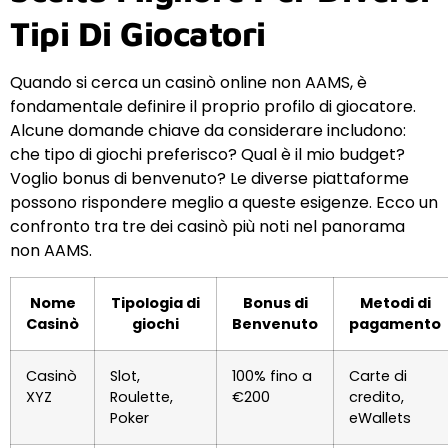
Tipi Di Giocatori
Quando si cerca un casinò online non AAMS, è
fondamentale definire il proprio profilo di giocatore.
Alcune domande chiave da considerare includono:
che tipo di giochi preferisco? Qual è il mio budget?
Voglio bonus di benvenuto? Le diverse piattaforme
possono rispondere meglio a queste esigenze. Ecco un
confronto tra tre dei casinò più noti nel panorama
non AAMS.
Nome
Tipologia di
Bonus di
Metodi di
Casinò
giochi
Benvenuto
pagamento
Casinò
Slot,
100% fino a
Carte di
XYZ
Roulette,
€200
credito,
Poker
eWallets