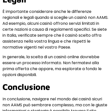
È importante considerare anche le differenze
regionali e legali quando si sceglie un casinò non AAMS.
Ad esempio, alcuni casinò offrono servizi limitati in
certe nazioni a causa di regolamenti specifici. Se siete
in Italia, verificate sempre che il casinò scelto offra
assistenza nella vostra lingua e che rispetti le
normative vigenti nel vostro Paese.
In generale, la scelta di un casinò online dovrebbe
essere un processo informato. Non fermatevi alla
prima offerta che appare, ma esplorate a fondo le
opzioni disponibili.
Conclusione
In conclusione, navigare nel mondo dei casinò sicuri
non AAMS può sembrare complesso, ma con le giuste
informazioni e strategia è possibile trovare il sito