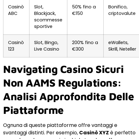
Casinò
Slot,
50% fino a
Bonifico,
ABC
Blackjack,
€150
criptovalute
scommesse
sportive
Casinò
Slot, Bingo,
200% fino a
eWallets,
123
Live Casino
€300
Skrill, Neteller
Navigating Casino Sicuri
Non AAMS Regulations:
Analisi Approfondita Delle
Piattaforme
Ognuna di queste piattaforme offre vantaggi e
svantaggi distinti. Per esempio,
Casinò XYZ
è perfetto