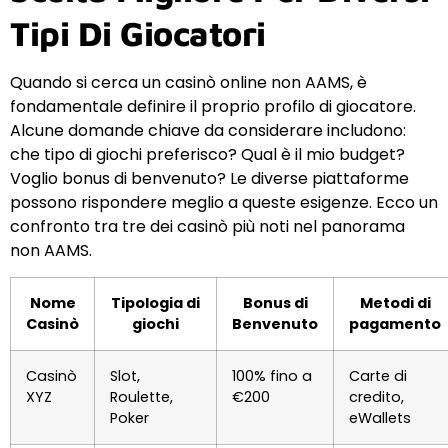
Tipi Di Giocatori
Quando si cerca un casinò online non AAMS, è
fondamentale definire il proprio profilo di giocatore.
Alcune domande chiave da considerare includono:
che tipo di giochi preferisco? Qual è il mio budget?
Voglio bonus di benvenuto? Le diverse piattaforme
possono rispondere meglio a queste esigenze. Ecco un
confronto tra tre dei casinò più noti nel panorama
non AAMS.
Nome
Tipologia di
Bonus di
Metodi di
Casinò
giochi
Benvenuto
pagamento
Casinò
Slot,
100% fino a
Carte di
XYZ
Roulette,
€200
credito,
Poker
eWallets