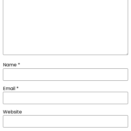
Name
*
Email
*
Website