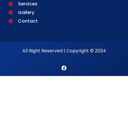
Services
Gallery
Contact
All Right Reserved | Copyright © 2024