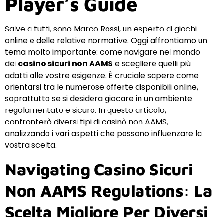
Player’s Guide
Salve a tutti, sono Marco Rossi, un esperto di giochi
online e delle relative normative. Oggi affrontiamo un
tema molto importante: come navigare nel mondo
dei
casino sicuri non AAMS
e scegliere quelli più
adatti alle vostre esigenze. È cruciale sapere come
orientarsi tra le numerose offerte disponibili online,
soprattutto se si desidera giocare in un ambiente
regolamentato e sicuro. In questo articolo,
confronterò diversi tipi di casinò non AAMS,
analizzando i vari aspetti che possono influenzare la
vostra scelta.
Navigating Casino Sicuri
Non AAMS Regulations: La
Scelta Migliore Per Diversi