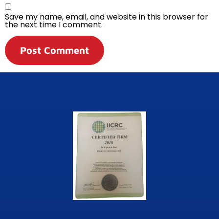
Save my name, email, and website in this browser for
the next time I comment.