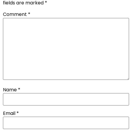
fields are marked
*
Comment
*
Name
*
Email
*