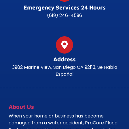
Emergency Services 24 Hours
(619) 246-4596
Address
3982 Marine View, San Diego CA 92113, Se Habla
Español
About Us
When your home or business has become
damaged from a water accident, ProCore Flood