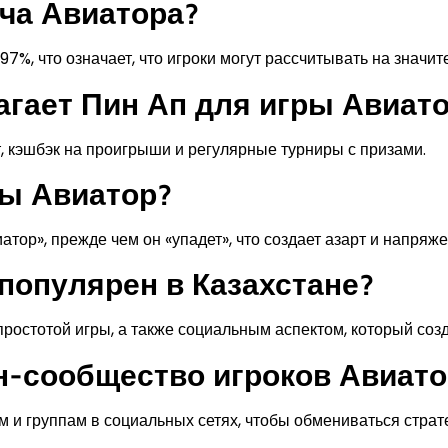
ача Авиатора?
7%, что означает, что игроки могут рассчитывать на значи
агает Пин Ап для игры Авиат
, кэшбэк на проигрыши и регулярные турниры с призами.
ры Авиатор?
тор», прежде чем он «упадет», что создает азарт и напряже
 популярен в Казахстане?
ростотой игры, а также социальным аспектом, который созд
йн-сообщество игроков Авиат
и группам в социальных сетях, чтобы обмениваться страте