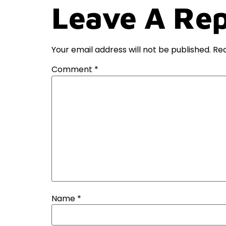
Leave A Rep
Your email address will not be published.
Req
Comment
*
Name
*