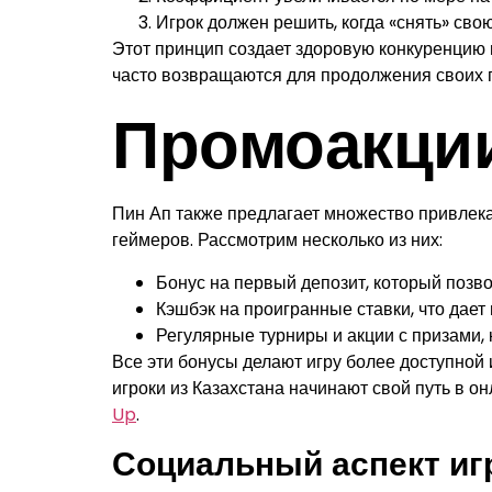
Игрок должен решить, когда «снять» сво
Этот принцип создает здоровую конкуренцию и
часто возвращаются для продолжения своих 
Промоакци
Пин Ап также предлагает множество привлека
геймеров. Рассмотрим несколько из них:
Бонус на первый депозит, который позво
Кэшбэк на проигранные ставки, что дает
Регулярные турниры и акции с призами, 
Все эти бонусы делают игру более доступной
игроки из Казахстана начинают свой путь в о
Up
.
Социальный аспект и