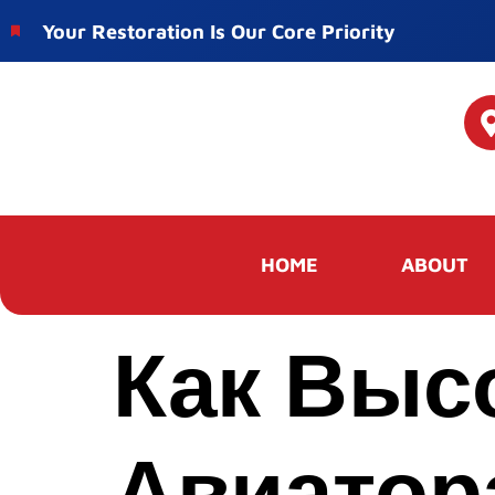
Your Restoration Is Our Core Priority
HOME
ABOUT
Как Выс
Авиатор