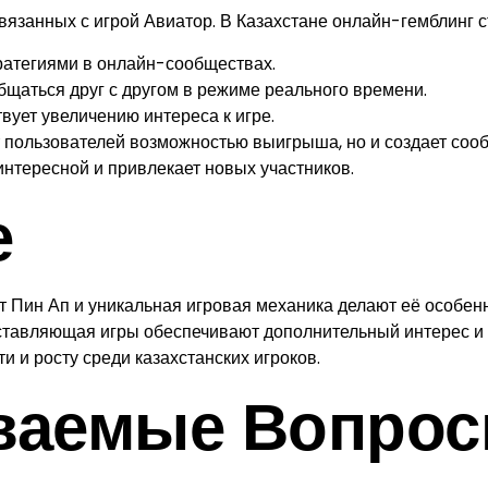
связанных с игрой Авиатор. В Казахстане онлайн-гемблинг
ратегиями в онлайн-сообществах.
щаться друг с другом в режиме реального времени.
ует увеличению интереса к игре.
 пользователей возможностью выигрыша, но и создает сооб
 интересной и привлекает новых участников.
е
от Пин Ап и уникальная игровая механика делают её особен
ставляющая игры обеспечивают дополнительный интерес и в
и и росту среди казахстанских игроков.
ваемые Вопрос