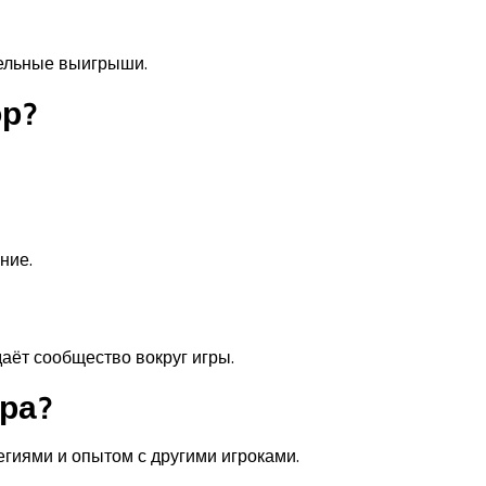
тельные выигрыши.
ор?
ние.
аёт сообщество вокруг игры.
ора?
гиями и опытом с другими игроками.