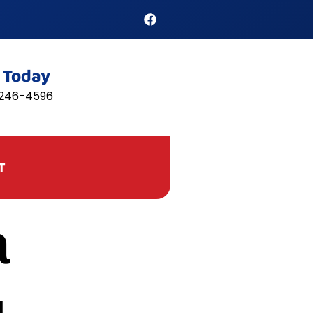
l Today
 246-4596
T
а
п