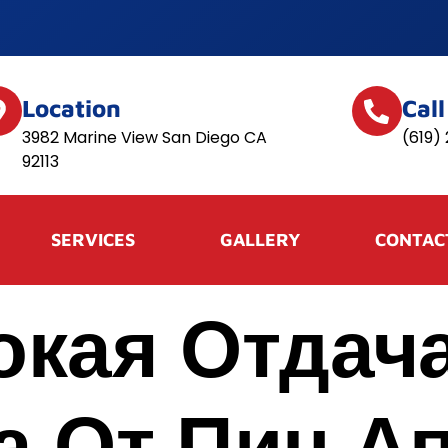
Location
Cal
3982 Marine View San Diego CA
(619)
92113
SERVICES
GALLERY
CONTAC
окая Отдач
а От Пин А