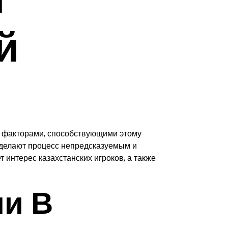
й
и факторами, способствующими этому
 делают процесс непредсказуемым и
интерес казахстанских игроков, а также
и В