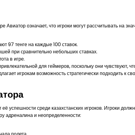
гре Авиатор означает, что игроки могут рассчитывать на зн
ют 97 тенге на каждые 100 ставок.
шей при сравнительно небольших ставках.
ота в игре.
привлекательной для геймеров, поскольку они чувствуют, чт
лагает игрокам возможность стратегически подходить к сво
атора
 её успешности среди казахстанских игроков. Игроки долж
еру адреналина и неопределенности:
чала полета.